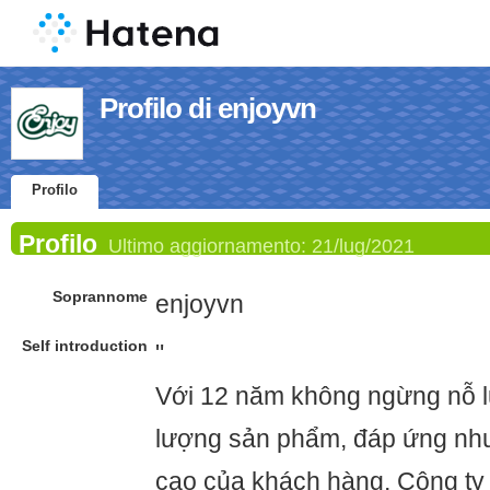
Profilo di enjoyvn
Profilo
Profilo
Ultimo aggiornamento:
21/lug/2021
Soprannome
enjoyvn
Self introduction
"
Với 12 năm không ngừng nỗ l
lượng sản phẩm, đáp ứng nh
cao của khách hàng, Công t