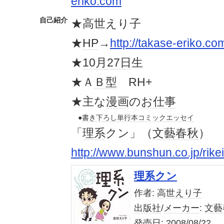
eriko.com
自己紹介
★高世えり子
★
HP
→
http://takase-eriko.co
★
10月27日
生
★Ａ
Ｂ型
RH+
★主な
漫画
の
お仕事
●
書き下ろし
単行本
コミック
エッセイ
「
理系
クン」（
文藝春秋
）
http://www.bunshun.co.jp/rike
理系クン
作者:
高世えり子
出版社
/
メーカー
:
文藝
発売日:
2008/08/22