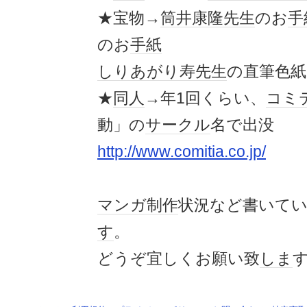
★宝物→
筒井康隆
先生
のお
手
のお
手紙
しりあがり寿
先生
の直筆色紙
★
同人
→年1回くらい、
コミ
動」の
サークル
名で出没
http://www.comitia.co.jp/
マンガ
制作
状況など書いて
す
。
どうぞ宜しくお願い致
しま