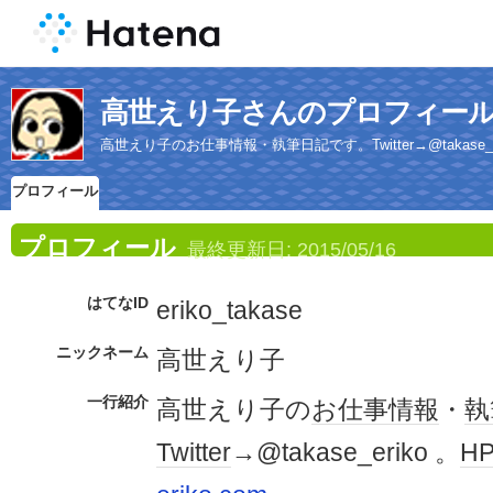
高世えり子さんのプロフィー
高世えり子のお仕事情報・執筆日記です。Twitter→@takase_eriko 。
プロフィール
プロフィール
最終更新日:
2015/05/16
はてなID
eriko_takase
ニックネーム
高世えり子
一行紹介
高世えり子の
お仕事
情報
・
執
Twitter
→@takase_eriko 。
H