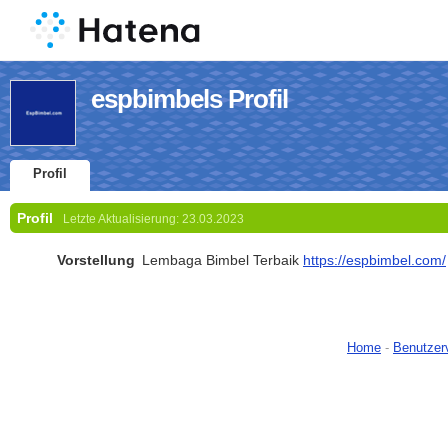
espbimbels Profil
Profil
Profil
Letzte Aktualisierung:
23.03.2023
Vorstellung
Lembaga Bimbel Terbaik
https://espbimbel.com/
Home
-
Benutzer