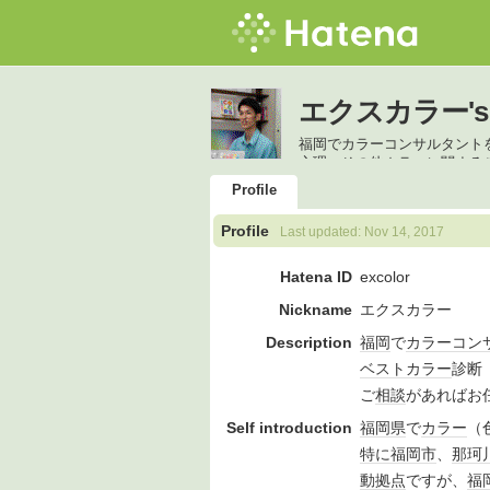
エクスカラー's Pr
福岡でカラーコンサルタント
心理、その他カラーに関する
Profile
Profile
Last updated:
Nov 14, 2017
Hatena ID
excolor
Nickname
エクスカラー
Description
福岡
で
カラー
コン
ベスト
カラー
診断
ご
相談
があればお
Self introduction
福岡県
で
カラー
（
特に
福岡市
、
那珂
動拠点
ですが、
福