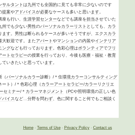
ンサルタント
は
九州
でも
全国的
に見ても非常に少ないのです
の
提案
や
アドバイス
が
必要
なケースも多いと思い
ます
。
講座も行い、
生涯学習
センター
などでも講座を
担当
させていた
九州
でも少ない
男性
の
パーソナルカラー
リスト
としても、
カラ
り
ます
。
男性
は断られるケースが多いそうですが、エク
スカラ
様
大歓迎です。また
アパート
や
マンション
の
内装
や
インテリア
ニング
なども行っており
ます
。色彩
心理
は
ボランティア
で
フリ
アートセラピー
の授業を行っており、今後も
医療
・
福祉
・
教育
していきたいと思ってい
ます
。
断（
パーソナルカラー
診断）/＊住
環境
カラー
コンサルティング
ネート）/＊色彩
心理
（
カラー
アートセラピー
/
カラー
リ
クリエ
ー
セミナー
/＊
カラーマネジメント
（
PC
や照明
環境
の正しい色
ドバイス
など…分野を問
わず
、色に関すること何でもご
相談
く
Home
-
Terms of Use
-
Privacy Policy
-
Contact us