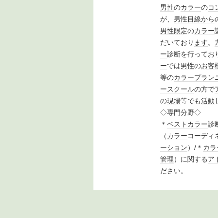
男性
の
カラー
の
コ
が、
男性目線
から
男性限定
の
カラー
だいており
ます
。
ー
診断を行ってお
ー
では
男性
の
お客
等の
カラー
プラン
ースクール
の方で
の
現場
等でも
活動
◇専門分野◇
＊
ベスト
カラー
診
（
カラー
コーディ
ーション
）/＊
カラ
管理
）に関する
ア
ださい。