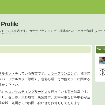
ofile
をしている有吉です。カラープランニング、標準光ベストカラー診断（パー
ご相談があればお任せください。
Serv
サルタント
をしている
有吉
です。
カラー
プランニング
、標準光
（
パーソナルカラー
診断）、色彩
心理
、その他
カラー
に関する
任せください。
色）の
コンサルティング
サービス
を行っている
有吉
知幸です。
川町
、
春日市
、
大野城市
、
筑紫野市
、
太宰府市
などを中心が
活
岡
全域、
九州
から
のお問い合わせもお待ちしており
ます
。