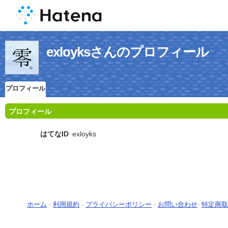
exloyksさんのプロフィール
プロフィール
プロフィール
はてなID
exloyks
ホーム
-
利用規約
-
プライバシーポリシー
-
お問い合わせ
-
特定商取