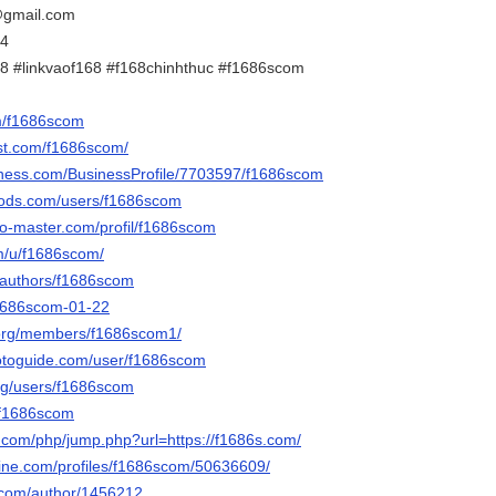
@gmail.com
54
8 #linkvaof168 #f168chinhthuc #f1686scom
om/f1686scom
est.com/f1686scom/
usiness.com/BusinessProfile/7703597/f1686scom
mods.com/users/f1686scom
do-master.com/profil/f1686scom
om/u/f1686scom/
a/authors/f1686scom
/f1686scom-01-22
g.org/members/f1686scom1/
otoguide.com/user/f1686scom
rg/users/f1686scom
/-f1686scom
.com/php/jump.php?url=https://f1686s.com/
line.com/profiles/f1686scom/50636609/
s.com/author/1456212