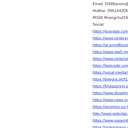
Email: f1686scom
Hotline: 09614420
#f168 #trangchuf16
Social:
https://gravatar.c
https://www.pinter
https://at.enrollb
https://www.gta5-
https://www.ninten
https://leetcode.c
https://vocal.medi
https://telegra.ph
https://findasprin
https://www.diveph
https://www.rwaq.o
https://acomics.ru
http://www.webclap
https://www.gaiaon
https://notionpres