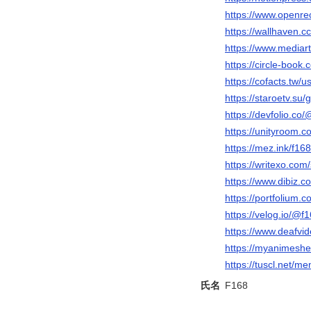
https://www.openre
https://wallhaven.
https://www.mediart
https://circle-book
https://cofacts.tw/
https://staroetv.su
https://devfolio.
https://unityroom.c
https://mez.ink/f1
https://writexo.co
https://www.dibiz.
https://portfolium
https://velog.io/@
https://www.deafvi
https://myanimeshe
https://tuscl.net/
氏名
F168