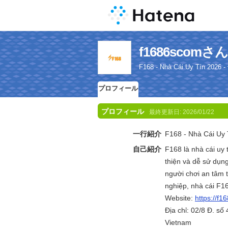
f1686sco
F168 - Nhà Cái Uy Tín 2026 
プロフィール
プロフィール
最終更新日:
2026/01/22
一行紹介
F168 - Nhà Cái Uy
自己紹介
F168 là nhà cái uy 
thiện và dễ sử dụn
người chơi an tâm t
nghiệp, nhà cái F16
Website:
https://f1
Địa chỉ: 02/8 Đ. s
Vietnam