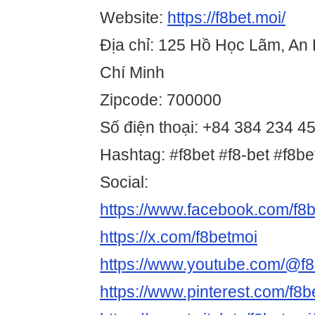
Website:
https://f8bet.moi/
Địa chỉ: 125 Hồ Học Lãm, An 
Chí Minh
Zipcode: 700000
Số điện thoại: +84 384 234 4
Hashtag: #f8bet #f8-bet #f8be
Social:
https://www.facebook.com/f8
https://x.com/f8betmoi
https://www.youtube.com/@f8
https://www.pinterest.com/f8b