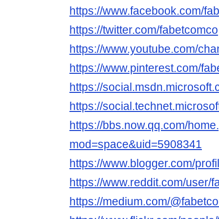
https://www.facebook.com/fa
https://twitter.com/fabetcomco
https://www.youtube.com/c
https://www.pinterest.com/fa
https://social.msdn.microsoft
https://social.technet.microso
https://bbs.now.qq.com/home
mod=space&uid=5908341
https://www.blogger.com/pro
https://www.reddit.com/user/
https://medium.com/@fabetc