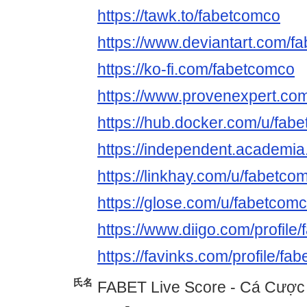
https://tawk.to/fabetcomco
https://www.deviantart.com/f
https://ko-fi.com/fabetcomco
https://www.provenexpert.co
https://hub.docker.com/u/fab
https://independent.academi
https://linkhay.com/u/fabetco
https://glose.com/u/fabetcom
https://www.diigo.com/profile
https://favinks.com/profile/fa
氏名
FABET Live Score - Cá Cư