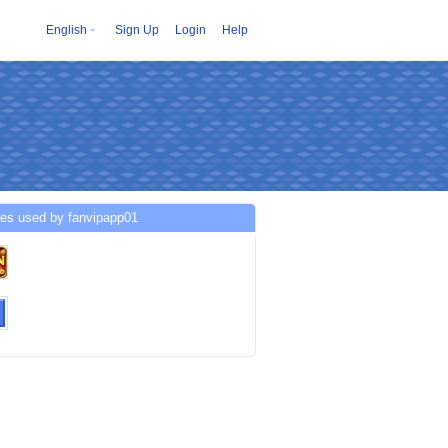
English
Sign Up
Login
Help
ces used by fanvipapp01