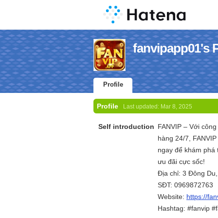
fanvipapp01's P
Profile
Profile
Last updated:
Mar 8, 2025
Self introduction
FANVIP – Với công 
hàng 24/7, FANVIP 
ngay để khám phá t
ưu đãi cực sốc!
Địa chỉ: 3 Đông Du
SĐT: 0969872763
Website:
https://fa
Hashtag: #fanvip #