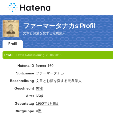
ファーマータナカs Profil
文章とお酒を愛する元農業人
Profil
Profil
Letzte Aktualisierung:
25.06.2016
Hatena ID
farmert160
Spitzname
ファーマータナカ
Beschreibung
文章
と
お酒
を愛する元
農業
人
Geschlecht
男性
Alter
65歳
Geburtstag
1950年
8月8日
Blutgruppe
A型