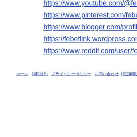
https://www.youtube.com/@fe
https://www.pinterest.com/febe
https://www.blogger.com/pro
https://febetlink.wordpress.co
https://www.reddit.com/user/fe
ホーム
-
利用規約
-
プライバシーポリシー
-
お問い合わせ
-
特定商取