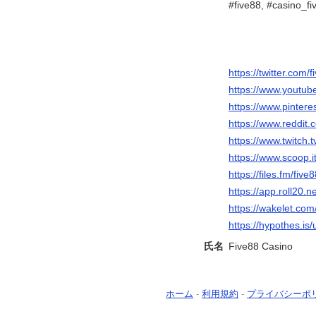
#five88, #casino_fi
https://twitter.com/
https://www.youtub
https://www.pintere
https://www.reddit.
https://www.twitch.
https://www.scoop.
https://files.fm/five
https://app.roll20.
https://wakelet.co
https://hypothes.is/
氏名
Five88 Casino
ホーム
-
利用規約
-
プライバシーポ