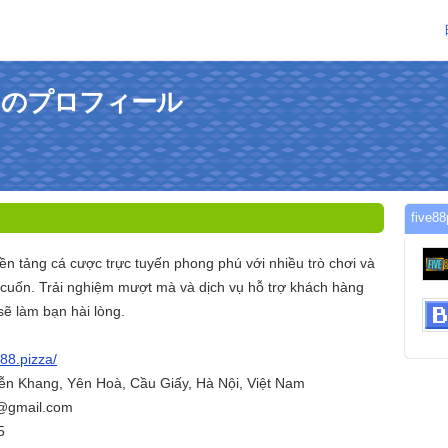
zaさんのプロフィール
fiv
 tảng cá cược trực tuyến phong phú với nhiều trò chơi và
i cuốn. Trải nghiệm mượt mà và dịch vụ hỗ trợ khách hàng
sẽ làm bạn hài lòng.
e88.pizza/
yễn Khang, Yên Hoà, Cầu Giấy, Hà Nội, Việt Nam
a@gmail.com
5