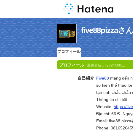
five88piz
プロフィール
プロフィール
最終更新日:
2024/08/11
自己紹介
Five88
mang đến nền
sự kiện thể thao lô
tận tình chắc chắn 
Thông tin chi tiết:
Website:
https://fiv
Địa chỉ: 66 Đ. Ngu
Email: five88.pizz
Phone: 081652645