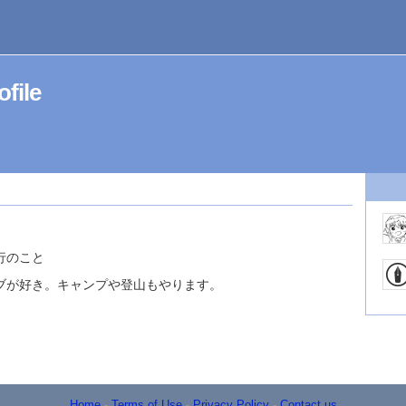
file
と
行のこと
ブが好き。キャンプや登山もやります。
Home
-
Terms of Use
-
Privacy Policy
-
Contact us