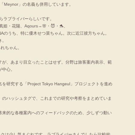
り「Meynor」の名義も併用しています。
からラブライバーらしいです。
姫・花陽、Aqours→🌸・😈・🐬、
・NAのうち、特に優木せつ菜ちゃん。次に近江彼方ちゃん。
き。
すみれちゃん。
すが、あまり目立ったことはせず。分野は旅客案内表示、範
が中心。
究する「Project Tokyo Hangeul」プロジェクトを進め
ngeul」のハッシュタグで、これまでの研究や考察をまとめていま
将来的な各種案内へのフィードバックのため、少しずつ動い
ックは少し気まぐれです。ラブライバーさんでしたら比較的