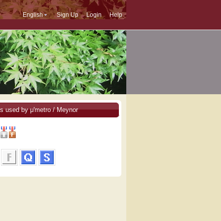
English
Sign Up
Login
Help
s used by μ'metro / Meynor