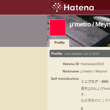
μ'metro / Meyn
Profile
Profile
Last updated:
Jun 3, 2026
Hatena ID
fnsmasao2010
Nickname
μ'metro / Meynor
Self introduction
ミニブログ・SNS
通常はXおよびIn
す。
なお現在のところ
X