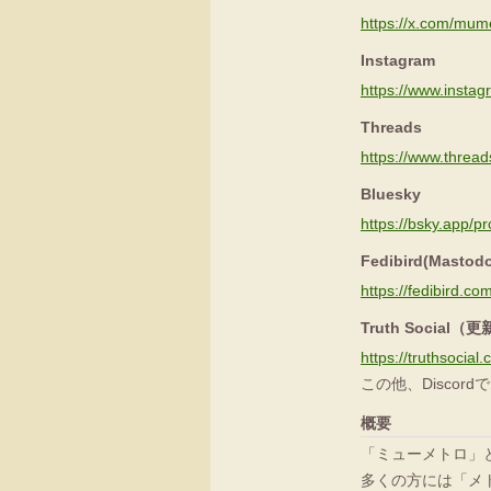
https://x.com/mum
Instagram
https://www.insta
Threads
https://www.threa
Bluesky
https://bsky.app/pr
Fedibird(Mas
https://fedibird.
Truth Social
https://truthsoci
この他、Discor
概要
「ミューメトロ」
多くの方には「メ