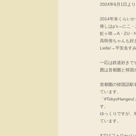
2024年6月1日よ
2014年末くらい
推しはμ's→にこ・真
虹ヶ咲→A・ZU
高咲侑ちゃんも好
Liella!→平安名
一応は鉄道好きで
囲は首都圏と韓国
首都圏の韓国語駅名を研
ています。
「#TokyoHa
す。
ゆっくりですが、
ています。
Xではフォローバ