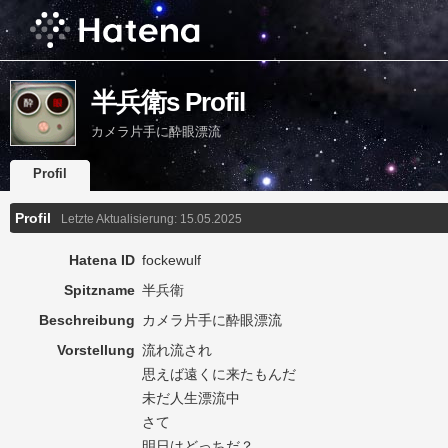
半兵衛s Profil
カメラ片手に酔眼漂流
Profil
Profil
Letzte Aktualisierung:
15.05.2025
Hatena ID
fockewulf
Spitzname
半兵衛
Beschreibung
カメラ片手に酔眼漂流
Vorstellung
流れ流され
思えば遠くに来たもんだ
未だ人生漂流中
さて
明日はどっちだ？