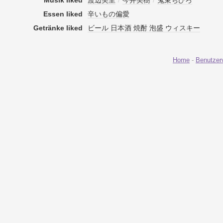
Musik liked
渡辺美里
/
今井美樹
/
鬼束ちひろ
Essen liked
辛いもの偏愛
Getränke liked
ビール 日本酒 焼酎 泡盛 ウィスキー
Home
-
Benutzer