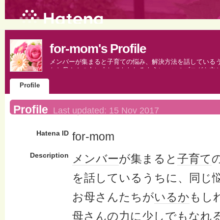
for-mom's Profile
メンバーが集まると子育ての悩み、解決方法を話しているう
なお母さんの力に少しでもなれるように、このブログを立
Profile
Profile
Last updated:
15 Nov 2017
Hatena ID
for-mom
Description
メンバー
が集まると
子育て
を話しているうちに、同じ
お母さんたちが
いるか
もし
母さんの力に少しでもなれ