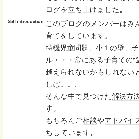
ログ
を立ち上げました。
Self introduction
この
ブログ
の
メンバー
はみ
育て
をしてい
ます
。
待機児童
問題
、小１の壁、
子
ル
・・・
常にある
子育て
の
越えられな
いか
もしれない
しば。。。
そんな中で見つけた
解決
方
す。
もちろんご
相談
や
アドバイ
ちしてい
ます
。