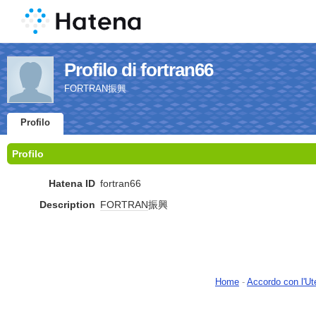
Profilo di fortran66
FORTRAN振興
Profilo
Profilo
Hatena ID
fortran66
Description
FORTRAN
振興
Home
-
Accordo con l'Ut