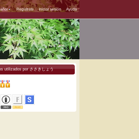
añol
Regístrate
Iniciar sesión
Ayuda
ios utilizados por ささきしょう