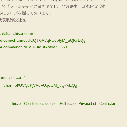
して「フランチャイズ業界健全化→地方創生→日本経済活性
めにブログを綴っております。
代表取締役社長
akifranchisor.com/
tube.com/channel/UCQJKjVVqFUqetyM_uQKvEQg
ube.com/watch?v=oH6AgB6-nfs&t=127s
ranchisor.com/
.com/channel/UCQJKjVVqFUqetyM_uQKvEQg
Inicio
-
Condiciones de uso
-
Política de Privacidad
-
Contactar