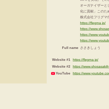
オーガナイザーと
化に貢献」このた
株式会社フリグマ
https://flegma.jp/
https://www.shosas
https://www.you
https://www.yout
Full name
ささきしょう
Website #1
https://flegma.jp/
Website #2
https://www.shosasakif
YouTube
https://www.youtube