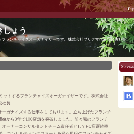
Esp
ささきしょう
するフランチャイズオーガナイザーです。株式会社フリグマ代表取締役社長
Servic
をコミットするフランチャイズオーガナイザーです。株式会社
役社長
オーガナイズする仕事をしております。立ち上げたフランチ
開始から3年で100店舗を突破しました。前々職のフランチ
、オーナーコンサルタントチーム責任者としてFC店継続率
の後、コンサルティングファームを経た現役のフランチャイズ