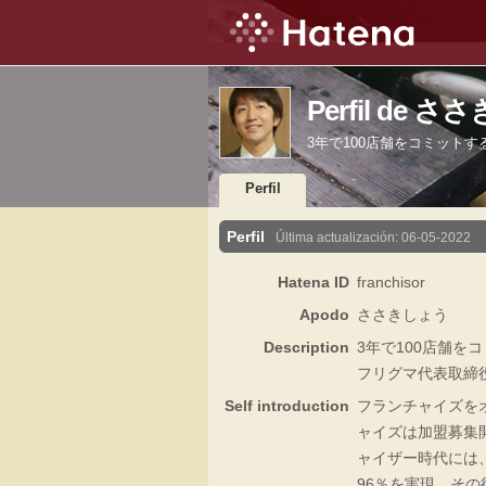
Perfil de 
3年で100店舗をコミット
Perfil
Perfil
Última actualización:
06-05-2022
Hatena ID
franchisor
Apodo
ささきしょう
Description
3年で100店舗
フリグマ代表取締
Self introduction
フランチャイズを
ャイズは加盟募集
ャイザー時代には
96％を実現。そ