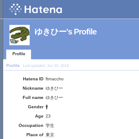
ゆきひー's Profile
Profile
Profile
Last updated:
Jun 30, 2016
Hatena ID
ftmaccho
Nickname
ゆきひー
Full name
ゆきひー
Gender
🚹
Age
23
Occupation
学生
Place of
東京