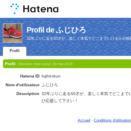
Profil de ふじひろ
32年ぶりに走る50才が、楽しく本気でどこまでいけるかの
Profil
Profil
Dernière mise à jour:
20 mai 2019
Hatena ID
fujihirokun
Nom d'utilisateur
ふじひろ
Description
32年ぶりに走る50才が、楽しく本気でどこま
ひ
応援
して下さい！
Accueil
-
Conditions d'utilisatio