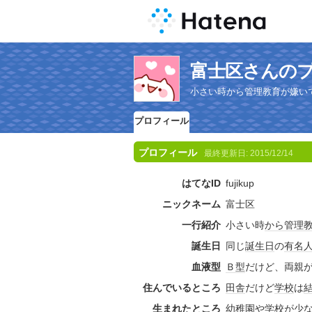
富士区さんの
小さい時から管理教育が嫌い
プロフィール
プロフィール
最終更新日:
2015/12/14
はてなID
fujikup
ニックネーム
富士区
一行紹介
小さい時
から
管理
誕生日
同じ
誕生日
の
有名
血液型
Ｂ型
だけど、両親
住んでいるところ
田舎
だけど
学校
は
生まれたところ
幼稚園
や
学校
が少