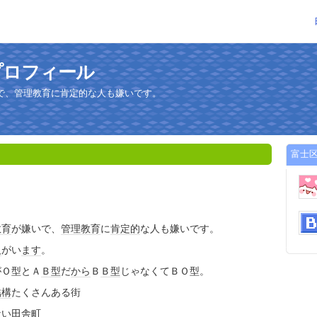
プロフィール
で、管理教育に肯定的な人も嫌いです。
富士
教育
が嫌いで、
管理
教育
に
肯定的
な人も嫌いです。
人
がい
ます
。
がＯ型とＡ
Ｂ型
だ
から
Ｂ
Ｂ型
じゃなくてＢＯ型。
結構
たくさんある街
ない
田舎
町