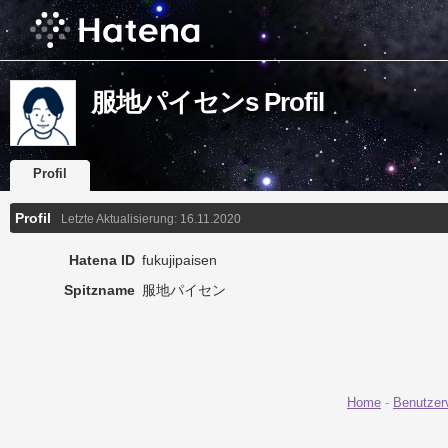
服地パイセンs Profil
Profil
Profil
Letzte Aktualisierung:
16.11.2020
Hatena ID
fukujipaisen
Spitzname
服地パイセン
Home
-
Benutzer