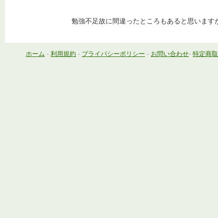
勉強不足故に間違ったところもあると思います
ホーム
-
利用規約
-
プライバシーポリシー
-
お問い合わせ
-
特定商取