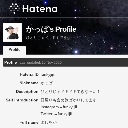
かっぱ's Profile
ひとりじゃドキドキできな～い！
Profile
Profile
Last updated:
15 Nov 2020
Hatena ID
funkyjijii
Nickname
かっぱ
Description
ひとりじゃド
キド
キできな～い！
Self introduction
日帰りも含め旅ばかりしてます
Instagram→funkyjijii
Twitter →funkyjijii
Full name
よしをか