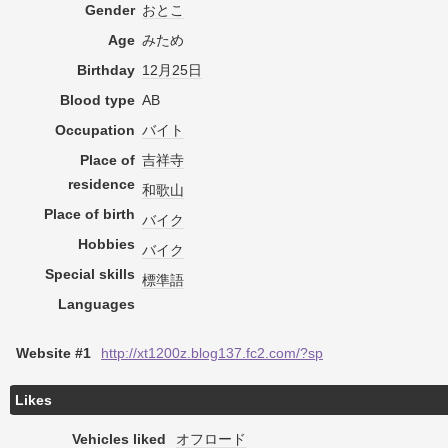
Gender
おとこ
Age
みため
Birthday
12月25日
Blood type
AB
Occupation
バイト
Place of
吉祥寺
residence
和歌山
Place of birth
バイク
Hobbies
バイク
Special skills
標準語
Languages
Website #1
http://xt1200z.blog137.fc2.com/?sp
Likes
Vehicles liked
オフロード