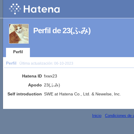
Perfil de 23(ふみ)
Perfil
Perfil
Última actualización:
06-10-2023
Hatena ID
fxwx23
Apodo
23(ふみ)
Self introduction
SWE at Hatena Co., Ltd. & Newelse, Inc.
Inicio
-
Condiciones de 