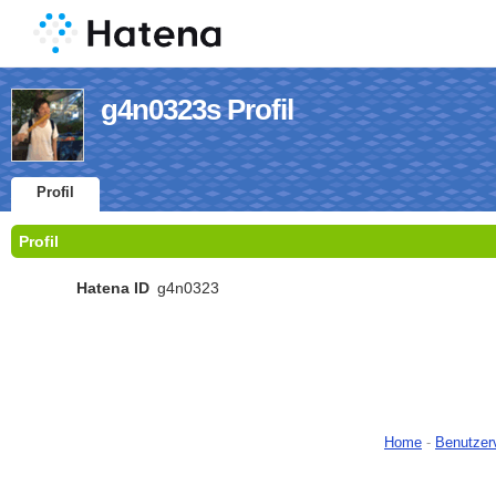
g4n0323s Profil
Profil
Profil
Hatena ID
g4n0323
Home
-
Benutzer