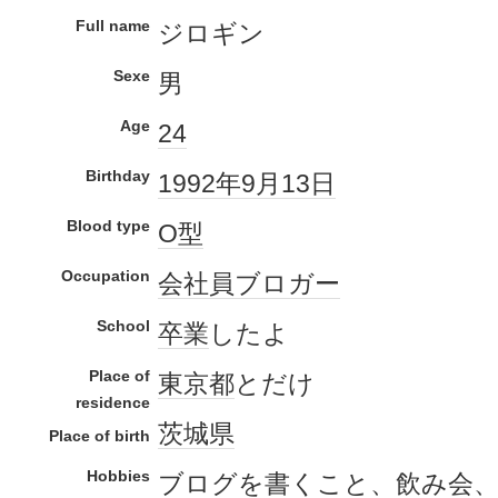
Full name
ジロギン
Sexe
男
Age
24
Birthday
1992年
9月13日
Blood type
O型
Occupation
会社員
ブロガー
School
卒業
したよ
Place of
東京都
とだけ
residence
茨城県
Place of birth
Hobbies
ブログ
を書くこと、
飲み会