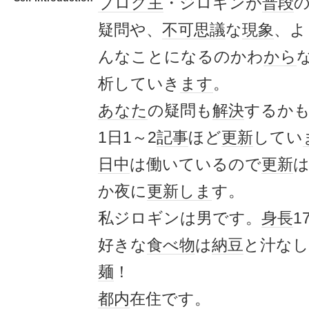
ブログ主
・ジロギンが
普段
疑問や、
不可思議
な
現象
、よ
んなことになるのかわ
から
析していき
ます
。
あなた
の疑問も
解決
するか
1日1～2
記事
ほど
更新
してい
日中
は働いているので
更新
か夜に
更新
しま
す。
私ジロギンは男です。
身長
1
好きな
食べ物
は
納豆
と汁なし
麺
！
都内
在住です。