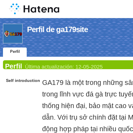
Perfil de ga179site
Perfil
Perfil
Última actualización:
12-05-2025
Self introduction
GA179 là một trong những sâ
trong lĩnh vực đá gà trực tuyế
thống hiện đại, bảo mật cao v
dẫn. Với trụ sở chính đặt tại
động hợp pháp tại nhiều quốc