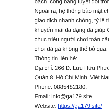
bạch, công bằng tuyệt đối tro
Ngoài ra, hệ thống bảo mật c
giao dịch nhanh chóng, tỷ lệ
khuyến mãi đa dạng đã giúp 
chục triệu người chơi toàn cầ
chơi đá gà không thể bỏ qua.
Thông tin liên hệ:
Địa chỉ: 266 Đ. Lưu Hữu Phư
Quận 8, Hồ Chí Minh, Việt N
Phone: 0885482180.
Email: info@ga179.site.
Website:
https://ga179.site/