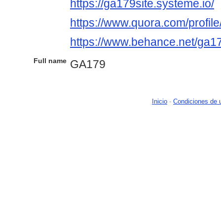
https://ga179site.systeme.io/
https://www.quora.com/profil
https://www.behance.net/ga17
Full name
GA179
Inicio
-
Condiciones de 