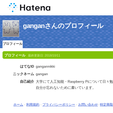
ganganさんのプロフィール
プロフィール
プロフィール
最終更新日:
2018/10/11
はてなID
gangannikki
ニックネーム
gangan
自己紹介
大学
にて
人工知能
・
Raspberry Pi
について日々
勉
自分
が忘れないために書いてい
ます
。
ホーム
-
利用規約
-
プライバシーポリシー
-
お問い合わせ
-
特定商取