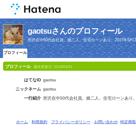
gaotsuさんのプロフィール
所沢在中50代会社員。娘二人。住宅ローンあり。2017年SF
プロフィール
プロフィール
最終更新日:
2018/04/01
はてなID
gaotsu
ニックネーム
gaotsu
一行紹介
所沢
在中
50代
会社員
。娘二人。
住宅ローン
あり
ホーム
-
利用規約
-
プライバシーポリシー
-
お問い合わせ
-
特定商取