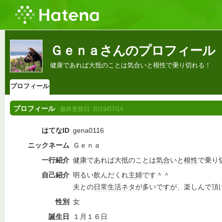
Ｇｅｎａさんのプロフィール
健康であれば大抵のことは気合いと根性で乗り切れる！
プロフィール
プロフィール
最終更新日:
2019/07/14
はてなID
gena0116
ニックネーム
Ｇｅｎａ
一行紹介
健康
であれば大抵のことは
気合
いと
根性
で乗り
自己紹介
明るい飲んだくれ
主婦
です＾＾
夫との
日常生活
ネタ
が多いですが、楽しんで頂け
性別
女
誕生日
１月１６日