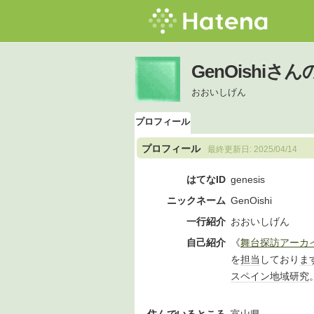
GenOishi
おおいしげん
プロフィール
プロフィール
最終更新日:
2025/04/14
はてなID
genesis
ニックネーム
GenOishi
一行紹介
おおいしげん
自己紹介
《
舞台探訪アーカ
を
担当
しており
ま
スペイン
地域
研究