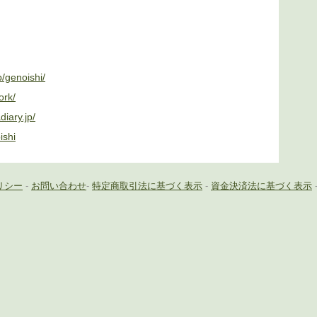
p/genoishi/
ork/
diary.jp/
ishi
リシー
-
お問い合わせ
-
特定商取引法に基づく表示
-
資金決済法に基づく表示