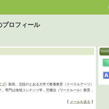
さんのプロフィール
Gen
イブ
》館長。
北陸
の
とある
大学
で
教養
教育
（
リベラルアーツ
）
す
。専門は
地域
コンテンツ
学，
労働法
（
ワークルール
）
教育
，
。
【
メールを送る
】