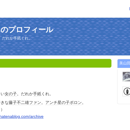
んのプロフィール
。だれか手紙くれ。
美山
しい
女の子
。だれか
手紙
くれ。
好きな
藤子不二雄
ファン
。
アンチ
星の子ポロン
。
中）
i.hatenablog.com/archive