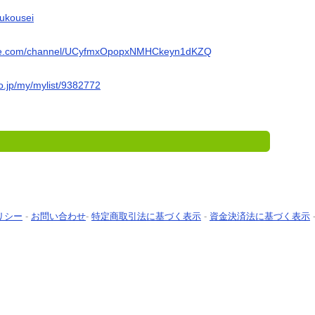
oukousei
ube.com/channel/UCyfmxOpopxNMHCkeyn1dKZQ
o.jp/my/mylist/9382772
リシー
-
お問い合わせ
-
特定商取引法に基づく表示
-
資金決済法に基づく表示