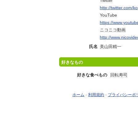
Twitter
http://twitter.com/k
YouTube
https://www.yout
ニコニコ動画
http://www.nicovide
氏名
美山
田精一
好きなもの
好きな食べもの
回転寿司
ホーム
-
利用規約
-
プライバシーポ