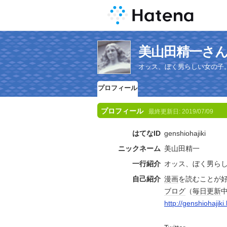
美山田精一さ
オッス、ぼく男らしい女の子
プロフィール
プロフィール
最終更新日:
2019/07/09
はてなID
genshiohajiki
ニックネーム
美山田精一
一行紹介
オッス、ぼく男ら
自己紹介
漫画
を読むことが
ブログ
（
毎日
更新
http://genshiohajik