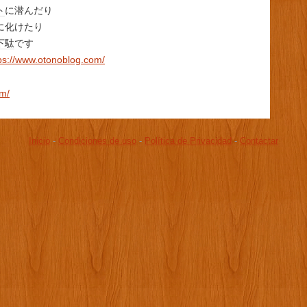
ト
に潜んだり
に化けたり
下駄
です
ps://www.otonoblog.com/
om/
Inicio
-
Condiciones de uso
-
Política de Privacidad
-
Contactar