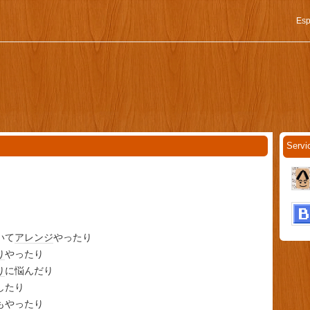
Esp
オ
Servi
いて
アレンジ
やったり
り
やったり
り
に悩んだり
したり
もやったり