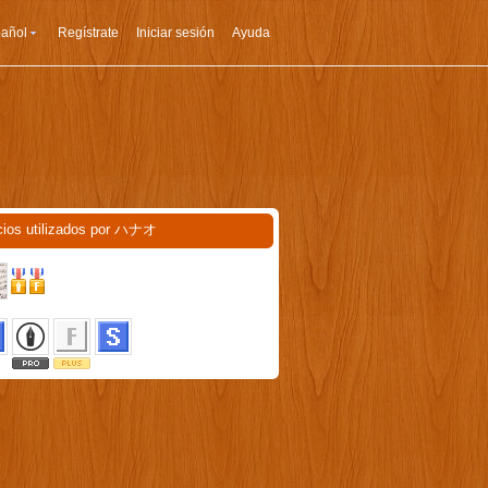
añol
Regístrate
Iniciar sesión
Ayuda
cios utilizados por ハナオ