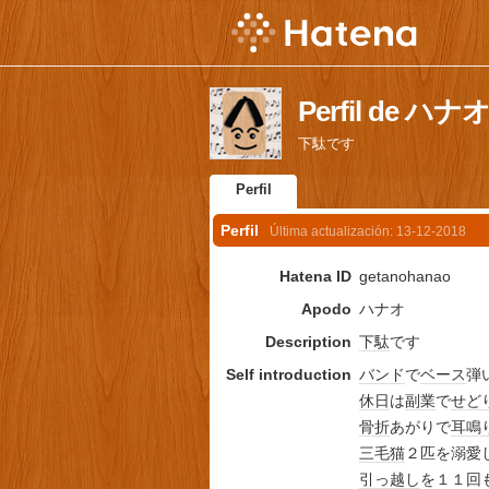
Perfil de ハナ
下駄です
Perfil
Perfil
Última actualización:
13-12-2018
Hatena ID
getanohanao
Apodo
ハナオ
Description
下駄
です
Self introduction
バンド
で
ベース
弾
休日
は
副業
で
せど
骨折
あがりで
耳鳴
三毛猫
２匹を溺愛
引っ越し
を１１回