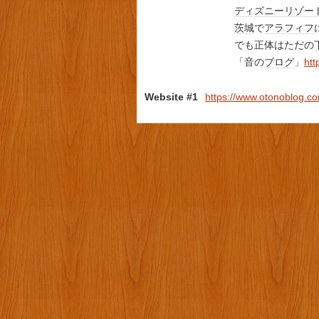
ディズニー
リゾー
茨城
で
アラフィフ
でも正体はただの
「音の
ブログ
」
htt
Website #1
https://www.otonoblog.c