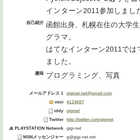
インターン
2011参加
しま
し
自己紹介
函館
出身
、
札幌
在住の
大学生
グラマ
。
はてなインターン
2011で
は
ました
。
趣味
プログラミング
、
写真
メールアドレス 1
giginet.net@gmail.com
mixi
4124687
iddy
giginet
Twitter
http://twitter.com/giginet
PLAYSTATION Network
gigi-net
MSNメッセンジャー
g@gigi-net.net