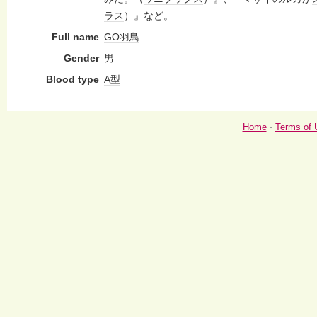
ラス
）』など。
Full name
GO
羽鳥
Gender
男
Blood type
A型
Home
-
Terms of 