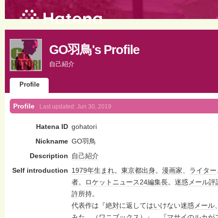
GO羽鳥's Profile
自己紹介
Profile
Profile
Last updated:
Jun 30, 2019
Hatena ID
gohatori
Nickname
GO羽鳥
Description
自己紹介
Self introduction
1979年
生
まれ
。
東京都出身
。
漫画家
、
ライター
者
。
ロケットニュース24
編集長
。
迷惑メール
評
許
所持。
代表
作は『
絶対
に返して
はい
けない
迷惑メール
みた。（
ワニブックス
）』、『マサイのルカが