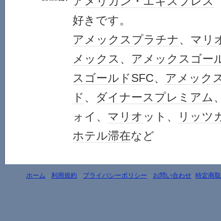
アメリカン・エキスプレス
好きです。
アメックス
プラチナ
、
マリ
メックス
、
アメックス
ゴー
ス
ゴールド
SFC
、
アメック
ド
、
ダイナース
プレミアム
ォイ、
マリオ
ット、
リッツ
ホテル
滞在
など
ホーム
-
利用規約
-
プライバシーポリシー
-
お問い合わせ
-
特定商取