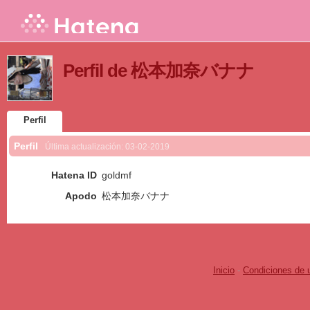
Perfil de 松本加奈バナナ
Perfil
Perfil
Última actualización:
03-02-2019
Hatena ID
goldmf
Apodo
松本加奈バナナ
Inicio
-
Condiciones de 