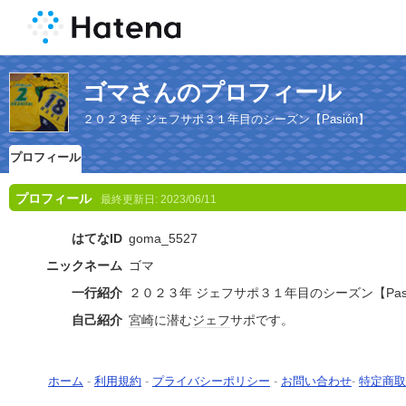
ゴマさんのプロフィール
２０２３年 ジェフサポ３１年目のシーズン【Pasión】
プロフィール
プロフィール
最終更新日:
2023/06/11
はてなID
goma_5527
ニックネーム
ゴマ
一行紹介
２０２３年 ジェフサポ３１年目のシーズン【Pasi
自己紹介
宮崎
に潜む
ジェフ
サポです。
ホーム
-
利用規約
-
プライバシーポリシー
-
お問い合わせ
-
特定商取