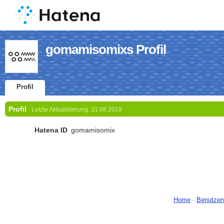
gomamisomixs Profil
Profil
Profil
Letzte Aktualisierung:
31.08.2019
Hatena ID
gomamisomix
Home
-
Benutzer