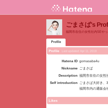
ごまさば's Profi
福岡市在住の女性社内SEや
Profile
Profile
Last updated:
Apr 11, 2019
Hatena ID
gomasaba4u
Nickname
ごまさば
Description
福岡市
在住の
女性
Self introduction
ごまさば大好き、
福岡市内の通販会
Likes