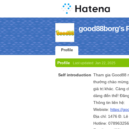
good88borg's P
Profile
Profile
Last updated:
Jan 22, 2025
Self introduction
Tham gia Good88 n
thưởng chào mừng, 
giá trị khác. Càng 
dàng đến thế! Đăng
Thông tin liên hệ:
Webiste:
https://go
Địa chỉ: 1476 Đ. L
Hotline: 07896325