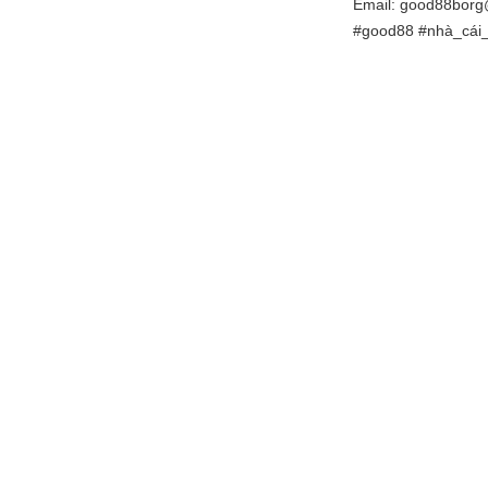
Email: good88bor
#good88 #nhà_cái