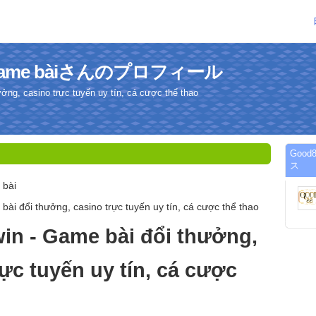
- Game bàiさんのプロフィール
ởng, casino trực tuyến uy tín, cá cược thể thao
Good
ス
 bài
ài đổi thưởng, casino trực tuyến uy tín, cá cược thể thao
n - Game bài đổi thưởng,
rực tuyến uy tín, cá cược