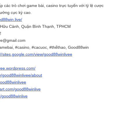
 các trò chơi game bài, casino trực tuyến với tỷ lệ cược
ưởng cực kỳ cao.
od88win.live/
n Hữu Cảnh, Quận Bình Thạnh, TPHCM
2
ive@gmail.com
amebai, #casino, #cacuoc, #thểthao, Good88win
://sites.google.com/view/good88winlivee
ivee.wordpress.com/
tv/good88winlivee/about
good88winlivee
tart.com/good88winlive
p/good88winlive