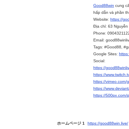
Good88win
cung cấp
hấp dẫn và phần th
Website:
https://go
Địa chỉ: 63 Nguyễ
Phone: 090432112
Email: good88winl
Tags: #Good88, #g
Google Sites:
https
Social:
https://good88winl
https://www.twitch.
https://vimeo.com/
https://www.devian
https://500px.com/
ホームページ 1
https://good88win.live/