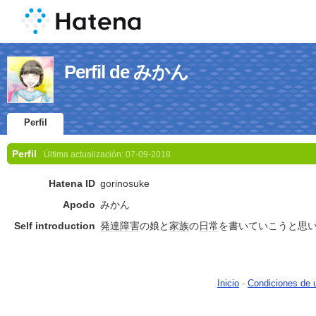
Perfil de みかん
Perfil
Perfil
Última actualización:
07-09-2018
Hatena ID
gorinosuke
Apodo
みかん
Self introduction
発達障害
の娘と
家族
の
日常
を書いていこうと思
Inicio
-
Condiciones de 