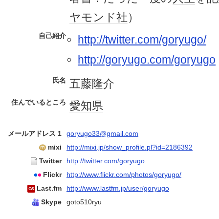
ヤモンド社
）
自己紹介
http://twitter.com/goryugo/
http://goryugo.com/goryugo
氏名
五藤隆介
住んでいるところ
愛知県
メールアドレス 1
goryugo33@gmail.com
mixi
http://mixi.jp/show_profile.pl?id=2186392
Twitter
http://twitter.com/goryugo
Flickr
http://www.flickr.com/photos/goryugo/
Last.fm
http://www.lastfm.jp/user/goryugo
Skype
goto510ryu