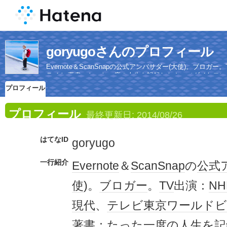
goryugoさんのプロフィール
Evernote＆ScanSnapの公式アンバサダー(大使)。ブ
ライト 著書：たった一度の人生を記録しなさい（ダイヤモン
プロフィール
プロフィール
最終更新日:
2014/08/26
はてなID
goryugo
一行紹介
Evernote
＆
ScanSnap
の
公式
使
)。
ブロガー
。
TV
出演：
NH
現代
、
テレビ東京
ワールド
著書：たった一度の
人生
を記