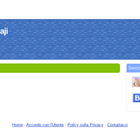
aji
Serviz
Home
-
Accordo con l'Utente
-
Policy sulla Privacy
-
Contattacci