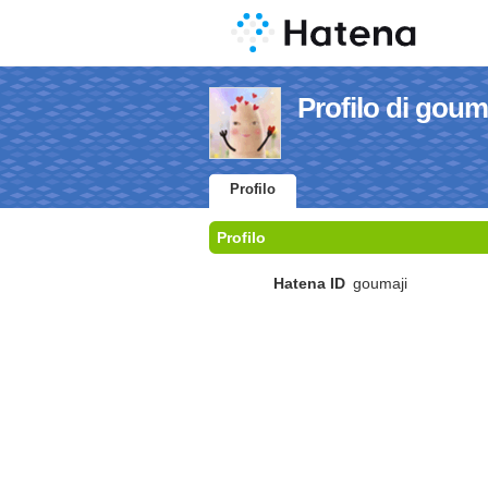
Profilo di goum
Profilo
Profilo
Hatena ID
goumaji