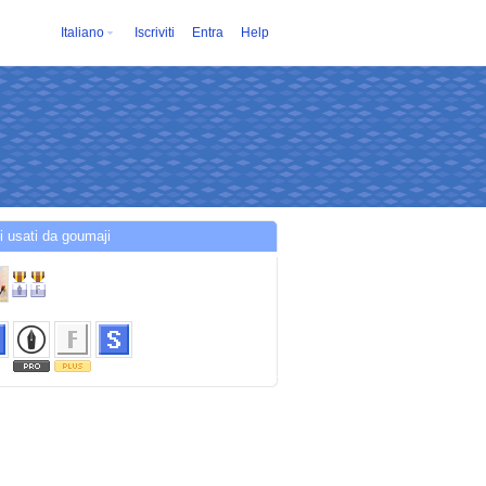
Italiano
Iscriviti
Entra
Help
i usati da goumaji