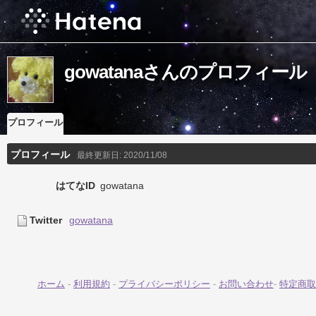
gowatanaさんのプロフィール
プロフィール
プロフィール
最終更新日:
2020/11/08
はてなID
gowatana
Twitter
gowatana
ホーム
-
利用規約
-
プライバシーポリシー
-
お問い合わせ
-
特定商取