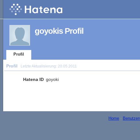
goyokis Profil
Profil
Profil
Letzte Aktualisierung:
20.05.2011
Hatena ID
goyoki
Home
-
Benutzer