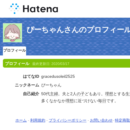
ぴーちゃんさんのプロフィー
プロフィール
プロフィール
最終更新日:
2020/03/17
はてなID
gracedusoleil2525
ニックネーム
ぴーちゃん
自己紹介
50代
主婦
。夫と2人
の子
どもあり。
理想
とする
生
多くなかなか
理想
に近づけない
毎日
です。
ホーム
-
利用規約
-
プライバシーポリシー
-
お問い合わせ
-
特定商取