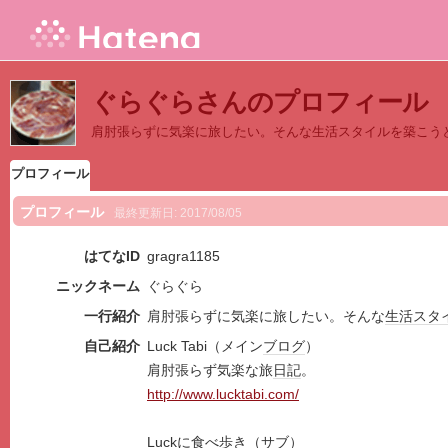
ぐらぐらさんのプロフィール
肩肘張らずに気楽に旅したい。そんな生活スタイルを築こう
プロフィール
プロフィール
最終更新日:
2017/08/05
はてなID
gragra1185
ニックネーム
ぐらぐら
一行紹介
肩肘張らずに気楽に旅したい。そんな
生活
スタ
自己紹介
Luck Tabi（メイン
ブログ
）
肩肘張らず気楽な旅
日記
。
http://www.lucktabi.com/
Luckに食べ歩き（サブ）